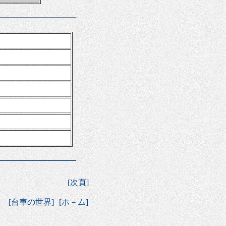
[
次頁
]
－
[
台車の世界
]
[
ホ－ム
]