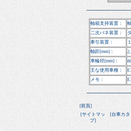
軸箱支持装置：
二次バネ装置：
牽引装置：
軸距[mm]：
2
車輪径[mm]：
8
主な使用車種：
E
メモ：
[
前頁
]
[
サイトマッ
[
台車カタ
プ
]