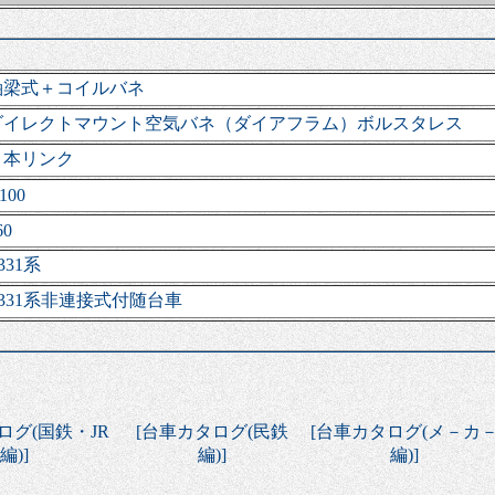
軸梁式＋コイルバネ
ダイレクトマウント空気バネ（ダイアフラム）ボルスタレス
１本リンク
,100
60
331系
E331系非連接式付随台車
ログ(国鉄・JR
[
台車カタログ(民鉄
[
台車カタログ(メ－カ
編)
]
編)
]
編)
]